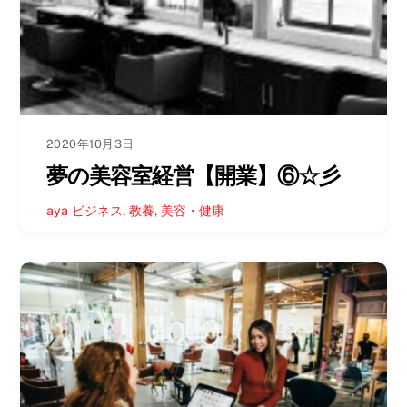
2020年10月3日
夢の美容室経営【開業】⑥☆彡
aya
ビジネス
,
教養
,
美容・健康