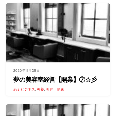
2020年11月25日
夢の美容室経営【開業】⑦☆彡
aya
ビジネス
,
教養
,
美容・健康