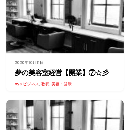
2020年10月11日
夢の美容室経営【開業】⑦☆彡
aya
ビジネス
,
教養
,
美容・健康