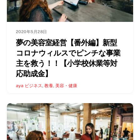
2020年5月28日
夢の美容室経営【番外編】新型
コロナウィルスでピンチな事業
主を救う！！【小学校休業等対
応助成金】
aya
ビジネス
,
教養
,
美容・健康