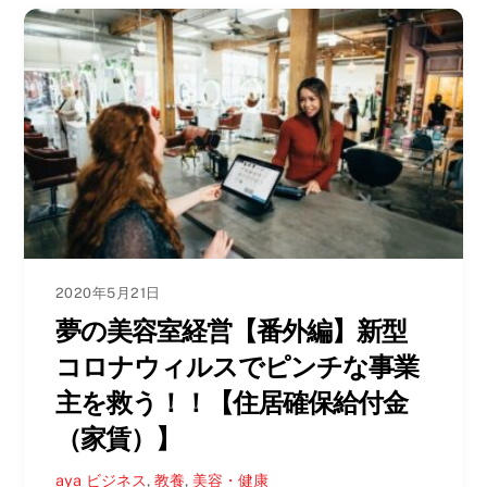
2020年5月21日
夢の美容室経営【番外編】新型
コロナウィルスでピンチな事業
主を救う！！【住居確保給付金
（家賃）】
aya
ビジネス
,
教養
,
美容・健康