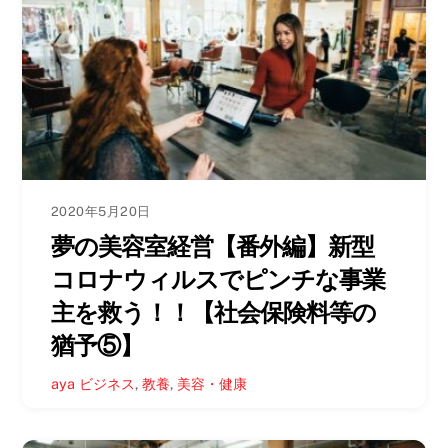
2020年5月20日
夢の美容室経営【番外編】新型
コロナウィルスでピンチな事業
主を救う！！【社会保険料等の
猶予⑤】
aya
ビジネス
,
教養
,
美容・健康