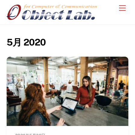
Skip
Men
to
content
5月 2020