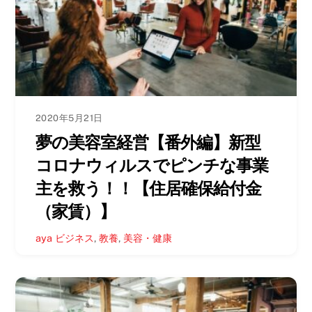
2020年5月21日
夢の美容室経営【番外編】新型
コロナウィルスでピンチな事業
主を救う！！【住居確保給付金
（家賃）】
aya
ビジネス
,
教養
,
美容・健康