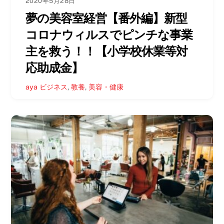
2020年5月28日
夢の美容室経営【番外編】新型
コロナウィルスでピンチな事業
主を救う！！【小学校休業等対
応助成金】
aya
ビジネス
,
教養
,
美容・健康