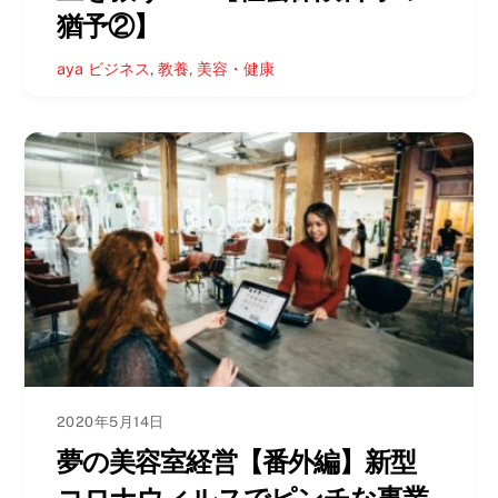
猶予②】
aya
ビジネス
,
教養
,
美容・健康
2020年5月14日
夢の美容室経営【番外編】新型
コロナウィルスでピンチな事業