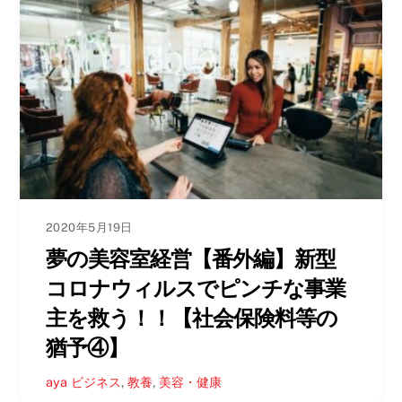
2020年5月19日
夢の美容室経営【番外編】新型
コロナウィルスでピンチな事業
主を救う！！【社会保険料等の
猶予④】
aya
ビジネス
,
教養
,
美容・健康