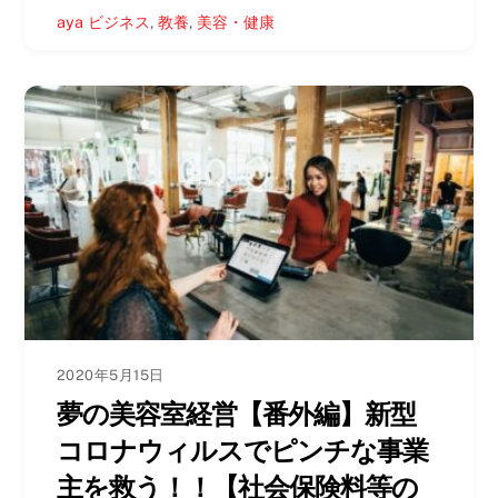
aya
ビジネス
,
教養
,
美容・健康
2020年5月15日
夢の美容室経営【番外編】新型
コロナウィルスでピンチな事業
主を救う！！【社会保険料等の