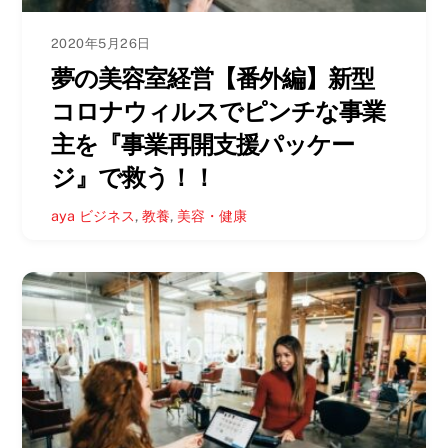
2020年5月26日
夢の美容室経営【番外編】新型
コロナウィルスでピンチな事業
主を『事業再開支援パッケー
ジ』で救う！！
aya
ビジネス
,
教養
,
美容・健康