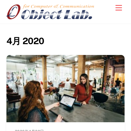
Skip
Men
to
content
4月 2020