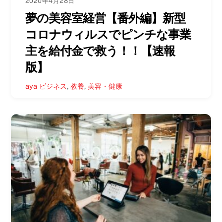
2020年4月28日
夢の美容室経営【番外編】新型
コロナウィルスでピンチな事業
主を給付金で救う！！【速報
版】
aya
ビジネス
,
教養
,
美容・健康