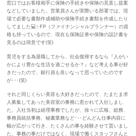
窓口ではお客様相手に保険の手続きや保険の見直し提案
などしていました。営業員さんが実際いる部署では、現
場で必要な書類作成補助や保険手続き書類を作成したり
してました💻✨FP（ファイナンシャルプランナー）の資
格も持っているので、現在も保険証券や保険の設計書を
見るのは得意です(笑)
育児をする為退職してから、社会復帰するなら『人がい
かにより豊かな生活を過ごせるか？』など考える事が好
きだったので、銀行員も良いなって思っていたのです
が･･･(笑)
それと同じくらい美容も大好きだったので、たまたま求
人募集してあった美容室の事務に惹かれて入社しまし
た。入社当初は経理事務でしたが、徐々に広報、総務、
事務員統括事務、秘書業務など･･･どんどん仕事内容に
幅が広がって行き、たくさんの事を経験させて貰いまし
た。事務の事だけではなく、現場で働くスタッフさんと