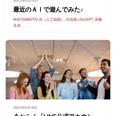
2023年5月10日
最近のＡＩで遊んでみた♪
MATSUMOTO
AI（人工知能）
,
豆知識
chatGPT
,
画像
生成
2021年6月18日