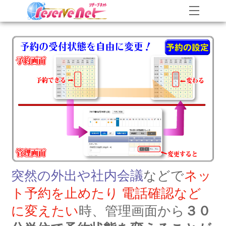
Skip
Menu
to
content
突然の外出や社内会議
などで
ネッ
ト予約を止めたり 電話確認など
に変えたい
時、管理画面から
３０