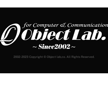
Back
To
Top
2002-2023 Copyright © Object lab,co. All Rights Reserved.