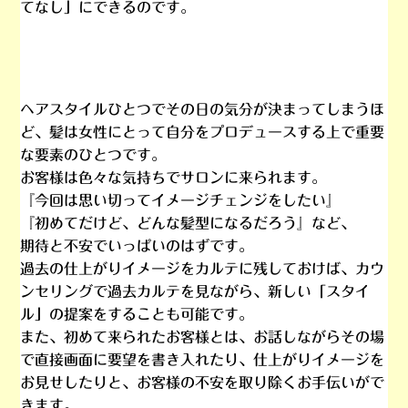
てなし
」にできるのです。
ヘアスタイルひとつでその日の気分が決まってしまうほ
ど、髪は女性にとって自分をプロデュースする上で
重要
な要素のひとつ
です。
お客様は色々な気持ちでサロンに来られます。
『今回は思い切って
イメージチェンジ
をしたい』
『初めてだけど、
どんな髪型
になるだろう』など、
期待と不安でいっぱいのはずです。
過去の仕上がりイメージをカルテに残しておけば、カウ
ンセリングで過去カルテを見ながら、
新しい「スタイ
ル」
の提案をすることも可能です。
また、初めて来られたお客様とは、お話しながらその場
で直接画面に
要望を書き入れたり
、
仕上がりイメージ
を
お見せしたりと、お客様の不安を取り除くお手伝いがで
きます。