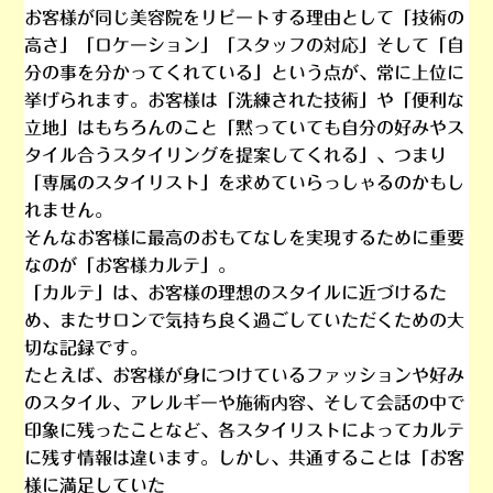
お客様が同じ美容院を
リピートする理由
として「
技術の
高さ
」「
ロケーション
」「
スタッフの対応
」そして「
自
分の事を分かってくれている
」という点が、常に上位に
挙げられます。お客様は「洗練された技術」や「便利な
立地」はもちろんのこと「黙っていても自分の好みやス
タイル合うスタイリングを提案してくれる」、つまり
「
専属のスタイリスト
」を求めていらっしゃるのかもし
れません。
そんなお客様に最高のおもてなしを実現するために重要
なのが「
お客様カルテ
」。
「
カルテ
」は、お客様の理想のスタイルに近づけるた
め、またサロンで気持ち良く過ごしていただくための
大
切な記録
です。
たとえば、お客様が身につけているファッションや好み
のスタイル、アレルギーや施術内容、そして会話の中で
印象に残ったことなど、各スタイリストによってカルテ
に残す情報は違います。しかし、共通することは「お客
様に満足していた