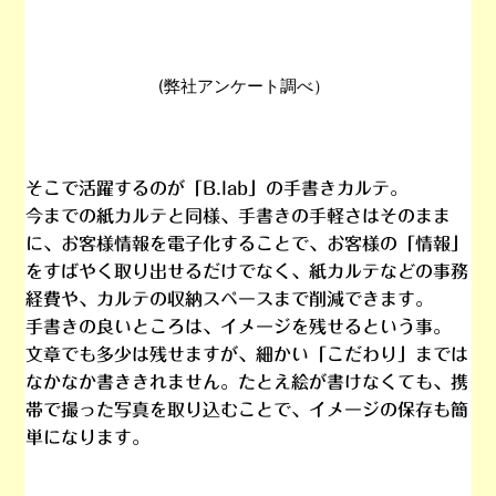
(弊社アンケート調べ）
そこで活躍するのが「B.lab」の
手書きカルテ
。
今までの紙カルテと同様、
手書きの手軽さはそのまま
に、お客様情報を
電子化
することで、お客様の「情報」
を
すばやく取り出せる
だけでなく、紙カルテなどの
事務
経費
や、カルテの
収納スペース
まで削減できます。
手書きの良いところは、
イメージを残せる
という事。
文章でも多少は残せますが、細かい「
こだわり
」までは
なかなか書ききれません。たとえ絵が書けなくても、携
帯で撮った写真を取り込むことで、
イメージの保存も簡
単
になります。